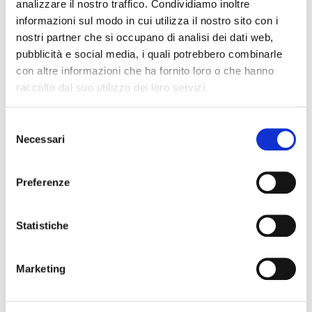
analizzare il nostro traffico. Condividiamo inoltre
informazioni sul modo in cui utilizza il nostro sito con i
nostri partner che si occupano di analisi dei dati web,
pubblicità e social media, i quali potrebbero combinarle
con altre informazioni che ha fornito loro o che hanno
raccolto dal suo utilizzo dei loro servizi.
Selezione
Necessari
del
consenso
Il Natale
Preferenze
Il periodo di Natale è un’occasione sempre nuova per
Statistiche
abbellire la strada che
...
Marketing