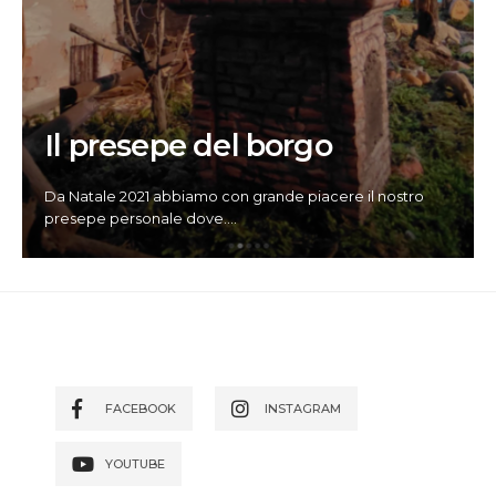
Il presepe del borgo
Da Natale 2021 abbiamo con grande piacere il nostro
presepe personale dove.
...
FACEBOOK
INSTAGRAM
YOUTUBE